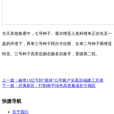
当天其他角逐中，七号种子、塞尔维亚人焦科维奇正在先丢一
盘的环境下，男单三号种子阿尔卡拉斯、女单二号种子斯维亚
特克、三号种子高芙也都击败各自敌手，晋级第二轮。
上一篇：
融资13亿亏到“底掉”公司账户见底后福建三兄弟
下一篇：
武夷新区：打制南平绿色高质量成长引领区
快捷导航
关于我们