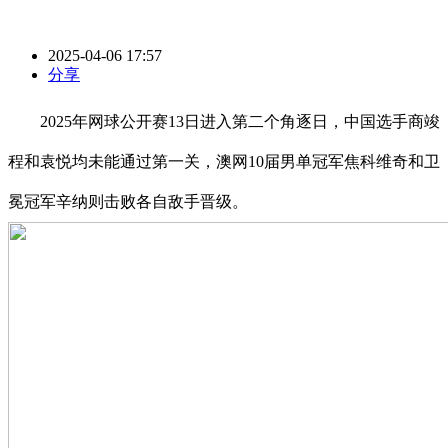
2025-04-06 17:57
分享
2025年网球公开赛13日进入第二个角逐日，中国选手商竣
程和袁悦均未能通过第一关，澳网10届男单冠军焦科维奇和卫
冕冠军辛纳则击败各自敌手晋级。