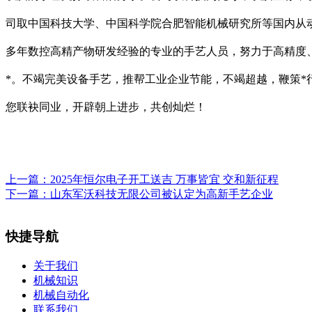
司取中国科技大学、中国科学院合肥智能机械研究所等国内从
多年数控高精产物研发经验的专业的手艺人员，努力于高精度
*。不竭完美设备手艺，推帮工业企业节能，不竭超越，鞭策*
您联袂同业，开辟朝上进步，共创灿烂！
上一篇：
2025年恒尔电子开工送吉 万事皆宜 交和新征程
下一篇：
山东军沃科技无限公司被认定为高新手艺企业
快捷导航
关于我们
机械知识
机械自动化
联系我们