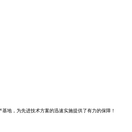
产基地，为先进技术方案的迅速实施提供了有力的保障！