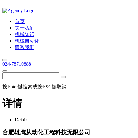
首页
关于我们
机械知识
机械自动化
联系我们
024-78710888
按Enter键搜索或按ESC键取消
详情
Details
合肥雄鹰从动化工程科技无限公司