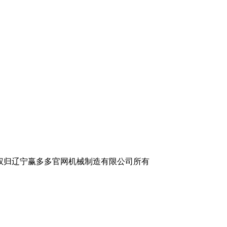
辽宁赢多多官网机械制造有限公司所有