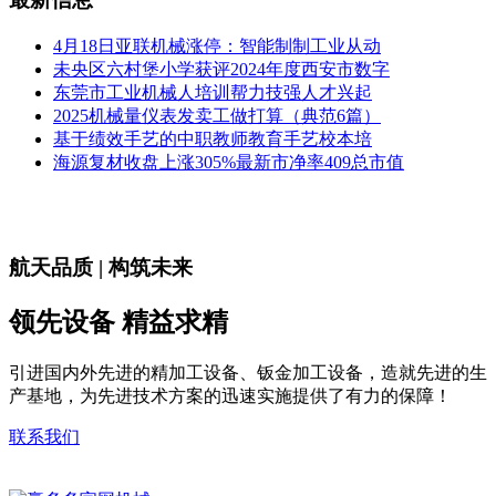
4月18日亚联机械涨停：智能制制工业从动
未央区六村堡小学获评2024年度西安市数字
东莞市工业机械人培训帮力技强人才兴起
2025机械量仪表发卖工做打算（典范6篇）
基于绩效手艺的中职教师教育手艺校本培
海源复材收盘上涨305%最新市净率409总市值
航天品质 | 构筑未来
领先设备 精益求精
引进国内外先进的精加工设备、钣金加工设备，造就先进的生
产基地，为先进技术方案的迅速实施提供了有力的保障！
联系我们