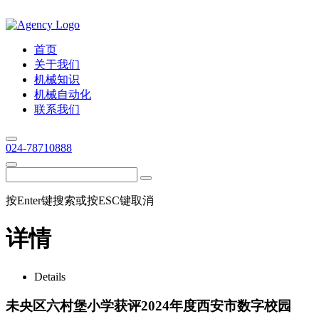
首页
关于我们
机械知识
机械自动化
联系我们
024-78710888
按Enter键搜索或按ESC键取消
详情
Details
未央区六村堡小学获评2024年度西安市数字校园