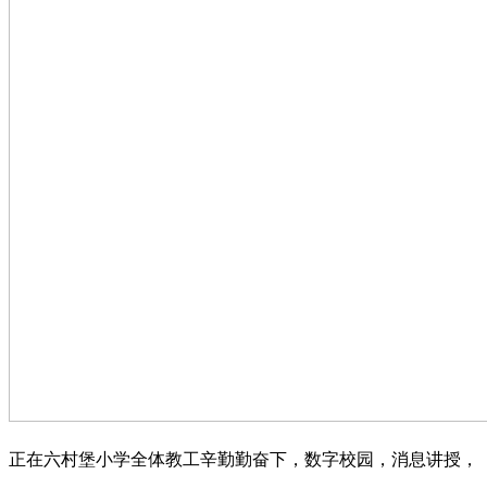
正在六村堡小学全体教工辛勤勤奋下，数字校园，消息讲授，