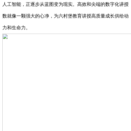
人工智能，正逐步从蓝图变为现实。高效和尖端的数字化讲授
数就像一颗强大的心净，为六村堡教育讲授高质量成长供给动
力和生命力。