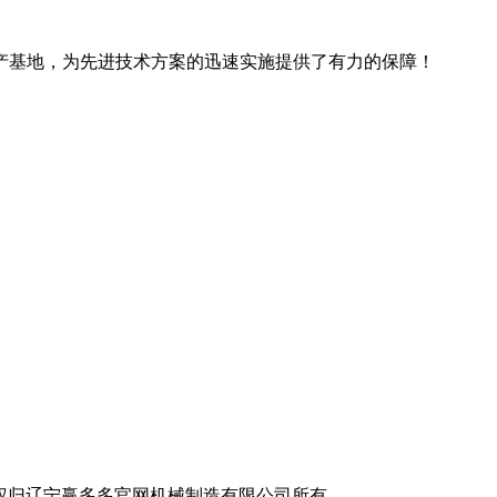
产基地，为先进技术方案的迅速实施提供了有力的保障！
辽宁赢多多官网机械制造有限公司所有