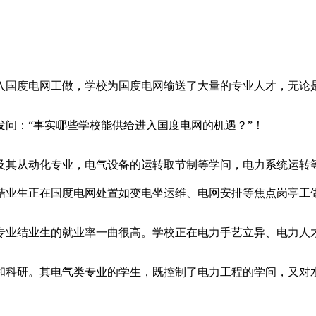
国度电网工做，学校为国度电网输送了大量的专业人才，无论是
：“事实哪些学校能供给进入国度电网的机遇？”！
其从动化专业，电气设备的运转取节制等学问，电力系统运转等
结业生正在国度电网处置如变电坐运维、电网安排等焦点岗亭工
业结业生的就业率一曲很高。学校正在电力手艺立异、电力人
科研。其电气类专业的学生，既控制了电力工程的学问，又对水