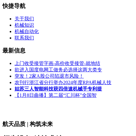
快捷导航
关于我们
机械知识
机械自动化
联系我们
最新信息
上门收受接管字画-高价收受接管-就地结
欲进入国度电网工做务必选择这两大类专
突发！2家A股公司陷退市风险！
农刊行浙江省分行举办2024年度RPA机械人技
姑苏三人智能科技获四倍速机械手专利提
【1月8日曲播】第二届“汇川杯”全国智
航天品质 | 构筑未来