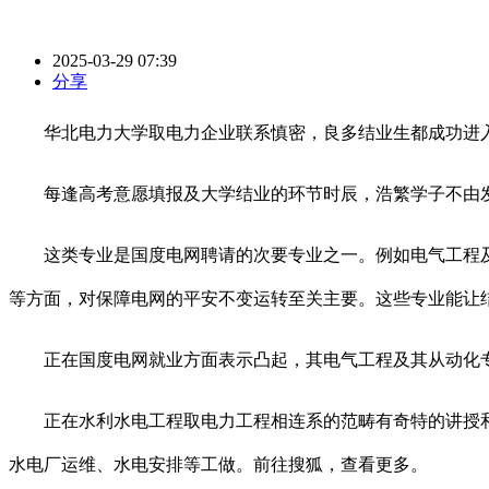
2025-03-29 07:39
分享
华北电力大学取电力企业联系慎密，良多结业生都成功进入
每逢高考意愿填报及大学结业的环节时辰，浩繁学子不由发问
这类专业是国度电网聘请的次要专业之一。例如电气工程及
等方面，对保障电网的平安不变运转至关主要。这些专业能让
正在国度电网就业方面表示凸起，其电气工程及其从动化专
正在水利水电工程取电力工程相连系的范畴有奇特的讲授和
水电厂运维、水电安排等工做。前往搜狐，查看更多。