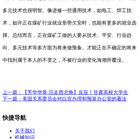
多元技术也很明智。像进修一些通用技术，如电工、焊工技
术，如许正在煤矿行业就业形势欠安时，也能有更多的就业选
择。总结而言，正在煤矿工做的人要从技术、平安、行业趋
向、多元技术等多方面为将来做预备。才能正在不确定的将来
中找到属于本人的不变之，不被行业的变化海潮所覆没。
上一篇：
【芳华华章·沉走西北角】反应丨甘肃高校大学生
下一篇：
美国关系委员会对白宫办理和预算办公室的看法
快捷导航
关于我们
机械知识