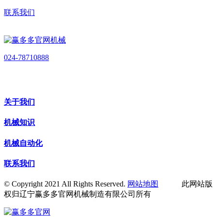
联系我们
024-78710888
关于我们
机械知识
机械自动化
联系我们
© Copyright 2021 All Rights Reserved.
网站地图
此网站版
权归辽宁赢多多官网机械制造有限公司所有