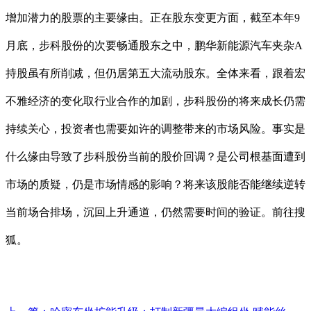
增加潜力的股票的主要缘由。正在股东变更方面，截至本年9
月底，步科股份的次要畅通股东之中，鹏华新能源汽车夹杂A
持股虽有所削减，但仍居第五大流动股东。全体来看，跟着宏
不雅经济的变化取行业合作的加剧，步科股份的将来成长仍需
持续关心，投资者也需要如许的调整带来的市场风险。事实是
什么缘由导致了步科股份当前的股价回调？是公司根基面遭到
市场的质疑，仍是市场情感的影响？将来该股能否能继续逆转
当前场合排场，沉回上升通道，仍然需要时间的验证。前往搜
狐。