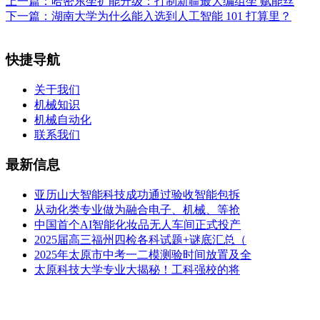
上一篇：
哈密东坐扩能升级：打制新疆最大编组坐 赋能丝
下一篇：
湖南大学为什么能入选到人工智能 101 打算里？
快捷导航
关于我们
机械知识
机械自动化
联系我们
最新信息
亚历山大智能科技成功通过验收智能包拆
从动化类专业做为融合电子、机械、等抢
中国首个AI智能化妆品无人车间正式投产
2025届高三福州四检各科试题+谜底汇总（
2025年太原市中考一二模测验时间放置及全
太原科技大学专业大揭秘！工科强校的将