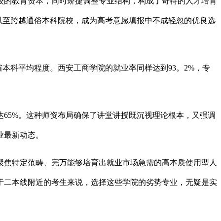
高校的教育资本，同时矫捷调整专业结构，构成了奇特的人才培育
以至跨越通俗本科院校，成为高考意愿填报中不成轻忽的优良选
本科平均程度。西安工商学院的就业率同样达到93。2%，专
65%。这种师资布局确保了讲堂讲授既沉视理论根本，又强调
业最新动态。
焦特定范畴、完万能够培育出就业市场急需的高本质使用型人
于二本线附近的考生来说，选择这些学院的劣势专业，无疑是实