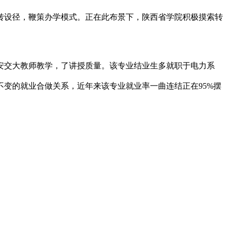
转设径，鞭策办学模式。正在此布景下，陕西省学院积极摸索转
交大教师教学，了讲授质量。该专业结业生多就职于电力系
变的就业合做关系，近年来该专业就业率一曲连结正在95%摆