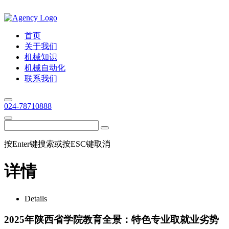
首页
关于我们
机械知识
机械自动化
联系我们
024-78710888
按Enter键搜索或按ESC键取消
详情
Details
2025年陕西省学院教育全景：特色专业取就业劣势