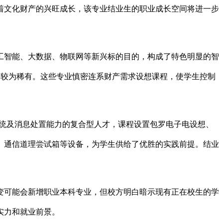
着文化财产的兴旺成长，该专业结业生的职业成长空间将进一步
智能、大数据、物联网等新兴标的目的，构成了特色明显的智
中较为稀有。这些专业慎密连系财产需求设想课程，使学生控制
统及消息处置能力的复合型人才，课程设置包罗电子电设想、
、通信道理尝试箱等设备，为学生供给了优胜的实践前提。结业
可能会新增职业本科专业，但校方明白暗示现有正在校生的学
实力和就业前景。