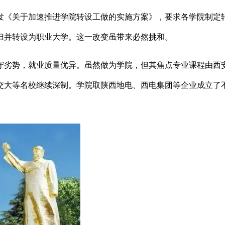
发《关于加速推进学院转设工做的实施方案》，要求各学院制定
归并转设为职业大学。这一改变虽带来必然挑和。
劣势，就业质量优异。虽然做为学院，但其焦点专业课程由西安
交大等名校继续深制。学院取陕西地电、西电集团等企业成立了不