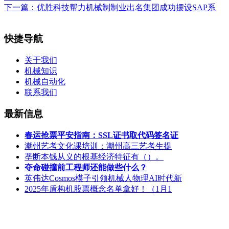
下一篇：
优胜科技帮力机械制制业出名集团成功摆设SAP系
快捷导航
关于我们
机械知识
机械自动化
联系我们
最新信息
春运抢票平安指南：SSL证书取代码签名证
潮州艺考文化课培训：潮州高三艺考生提
垄断本钱从义的根基经济特征有（）。
夺命碰撞前工程师还能做些什么？
英伟达Cosmos模子引领机械人物理AI时代新
2025年盾构机股票概念名单拿好！（1月1