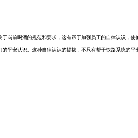
于岗前喝酒的规范和要求，这有帮于加强员工的自律认识，使他
们的平安认识。这种自律认识的提拔，不只有帮于铁路系统的平