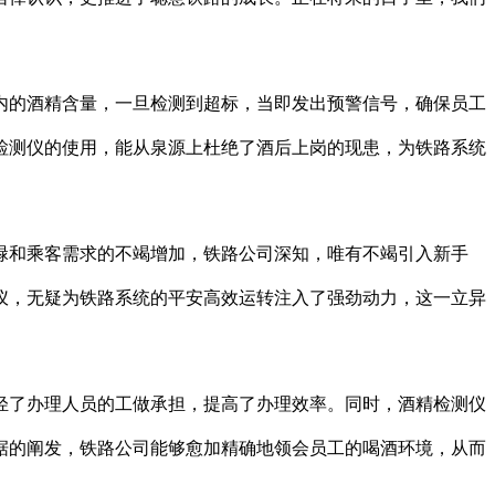
的酒精含量，一旦检测到超标，当即发出预警信号，确保员工
检测仪的使用，能从泉源上杜绝了酒后上岗的现患，为铁路系统
和乘客需求的不竭增加，铁路公司深知，唯有不竭引入新手
仪，无疑为铁路系统的平安高效运转注入了强劲动力，这一立异
了办理人员的工做承担，提高了办理效率。同时，酒精检测仪
据的阐发，铁路公司能够愈加精确地领会员工的喝酒环境，从而