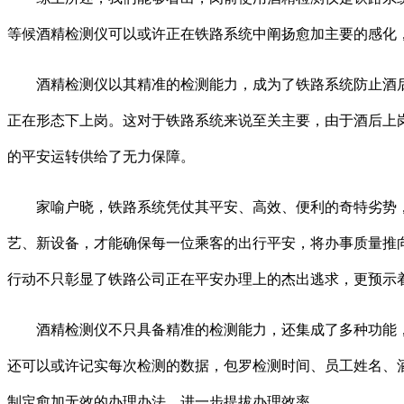
等候酒精检测仪可以或许正在铁路系统中阐扬愈加主要的感化
酒精检测仪以其精准的检测能力，成为了铁路系统防止酒后
正在形态下上岗。这对于铁路系统来说至关主要，由于酒后上
的平安运转供给了无力保障。
家喻户晓，铁路系统凭仗其平安、高效、便利的奇特劣势，
艺、新设备，才能确保每一位乘客的出行平安，将办事质量推
行动不只彰显了铁路公司正在平安办理上的杰出逃求，更预示
酒精检测仪不只具备精准的检测能力，还集成了多种功能，
还可以或许记实每次检测的数据，包罗检测时间、员工姓名、
制定愈加无效的办理办法，进一步提拔办理效率。