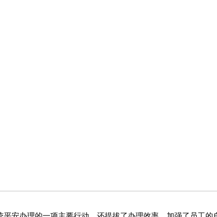
平安办理的一项主要行动。还提拔了办理效率，加强了员工的自